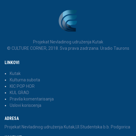
Projekat Nevladinog udruženja Kutak
© CULTURE CORNER, 2018. Sva prava zadrzana. Uradio Taurons
LINKOVI
Kutak
Kulturna subota
KIC POP HOR
KUL GRAD
Pravila komentarisanja
Uslovi koriscenja
ADRESA
Projekat Nevladinog udruženja Kutak,Ul.Studentska b.b. Podgorica