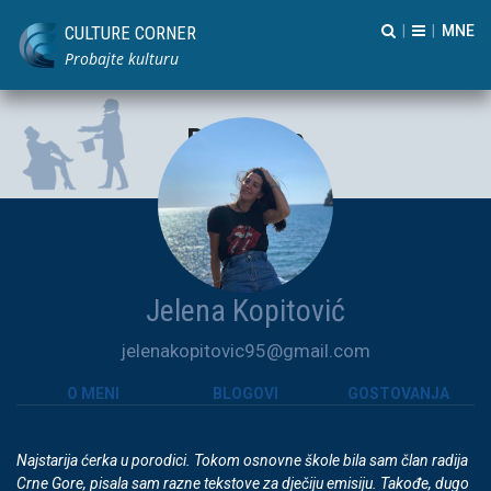
CULTURE CORNER
|
|
Probajte kulturu
Pozorište
Jelena Kopitović
jelenakopitovic95@gmail.com
O MENI
BLOGOVI
GOSTOVANJA
Najstarija ćerka u porodici. Tokom osnovne škole bila sam član radija
Crne Gore, pisala sam razne tekstove za dječiju emisiju. Takođe, dugo