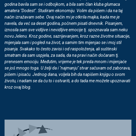
godina bavila sam se i odbojkom, a bila sam član kluba glumaca
amatera "Dodest". Studiram ekonomiju. Volim da pišem i da na taj
način izražavam sebe. Ovaj način mi je otkrila majka, kada me je
navela, da već sa deset godina, počnem pisati dnevnik. Pisanjem,
iznosila sam sve vidljive i nevidljive emocije tj. spoznavala sam neku
novu Jelenu. Kroz godine, sazrijevanjem, kroz razne životne situacije,
mijenjala sam i pogled na život, a samim tim mijenjao se i moj stil
pisanja. Svakako to često zavisi i od raspoloženja, ali suštinski
smatram da sam uspjela, za sada, da na pravi način dočaram tj.
prenesem emociju. Međutim, vrijeme je tek preda mnom i mijenjaće
se još mnogo toga. U želji da i "najmanju" stvar sačuvam od zaborava,
pišem i pisaću. Jednog dana, voljela bih da napišem knjigu o svom
životu, i nadam se da ću to i ostvariti, a do tada me možete upoznavati
kroz ovaj blog.