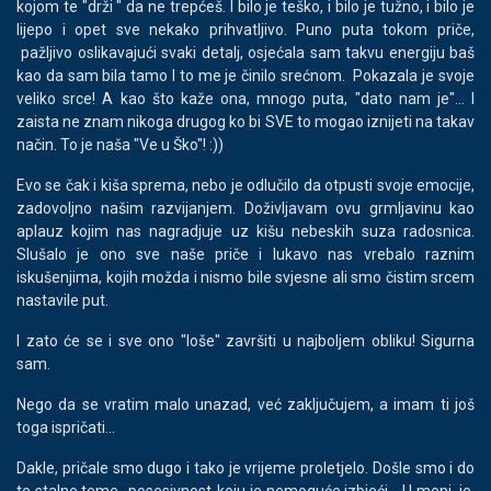
kojom te "drži " da ne trepćeš. I bilo je teško, i bilo je tužno, i bilo je
lijepo i opet sve nekako prihvatljivo. Puno puta tokom priče,
pažljivo oslikavajući svaki detalj, osjećala sam takvu energiju baš
kao da sam bila tamo I to me je činilo srećnom. Pokazala je svoje
veliko srce! A kao što kaže ona, mnogo puta, "dato nam je"... I
zaista ne znam nikoga drugog ko bi SVE to mogao iznijeti na takav
način. To je naša "Ve u Ško"! :))
Evo se čak i kiša sprema, nebo je odlučilo da otpusti svoje emocije,
zadovoljno našim razvijanjem. Doživljavam ovu grmljavinu kao
aplauz kojim nas nagradjuje uz kišu nebeskih suza radosnica.
Slušalo je ono sve naše priče i lukavo nas vrebalo raznim
iskušenjima, kojih možda i nismo bile svjesne ali smo čistim srcem
nastavile put.
I zato će se i sve ono "loše" završiti u najboljem obliku! Sigurna
sam.
Nego da se vratim malo unazad, već zaključujem, a imam ti još
toga ispričati...
Dakle, pričale smo dugo i tako je vrijeme proletjelo. Došle smo i do
te stalne teme- posesivnost-koju je nemoguće izbjeći... U meni je,