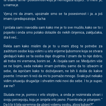
u nama je.
Vjeruj mi da znam, upoznale smo se ta posesivnost i ja...a još
imam i predispozicija.. ha ha
I pričala sam i navodila sam kako me je to sve mučilo, kako se to i
pojavilo i onda smo polako dolazile do nekih činjenica, zaključaka,
šta li već…
Rekla sam kako mislim da je to u meni zbog te potrebe za
zaštitom osobe koju volim i u isto vrijeme ljubomore koja se stvara
gledajući kako se ta osoba daje drugima. I znam da to nije dobro,
ali treba mi vremena, borim se… A i bojala sam se. Medjutim više
se ne bojim, sada nekako imam potrebu samo da to izbacim iz
sebe, da ispričam kako to doživljavam, ne bih li došla do kakve
poente. I moram ti reći da mi to pomaže mnogo. Svaki put nekako
vidim situaciju drugačije i shvatim neki novi dio sebe. I to je super,
zar ne?
Slušala me je, pomno i vrlo strpljivo, a onda je rezimirala stvari i
svoju percepciju, koju je iznijela vrlo jasno. Poentirala je pitanjem "
Da li bi ti bila spremna da ubiješ voljenu osobu, zbog ljubavi?!".