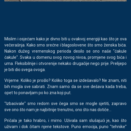
Mislim i osjećam kako je divno biti u ovakvoj energiji kao što je ova
večerašnja. Kako smo srećne i blagoslovene što smo ženska bića.
Nakon dužeg vremenskog perioda desilo se ono naše "ćakule
ćakule". Svaka u domenu svog novog nivoa, promjene svog bića i
uma. Fleksibilnije i otvorenije nekako drugačije nego prije. Prelijepo
je biti dio svega ovoga.
Vrijeme. Koliko je prošlo? Koliko toga se izdešavalo? Ne znam, niti
bih mogla sve sabrati. Znam samo da se sve dešava kada treba,
opet to ponavljam po ko zna koji put.
"Izbacivale" smo redom sve čega smo se mogle sjetiti, zapravo
sve ono što nam je najbitnije trenutno, ono što nas dotiče...
Pričala je tako hrabro, i mirno. Uživala sam slušajući je, kao što
uživam i dok čitam njene tekstove. Puno emocija, puno "tehnike"