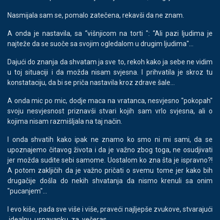
Nasmijala sam se, pomalo zatečena, rekavši da ne znam.
A onda je nastavila, sa “višnjicom na torti ": “Ali pazi ljudima je
najteže da se suoče sa svojim ogledalom u drugim ljudima"...
Dajući do znanja da shvatam ja sve to, rekoh kako ja sebe ne vidim
u toj situaciji i da možda nisam svjesna. I prihvatila je skroz tu
konstataciju, da bi se priča nastavila kroz zdrave šale…
A onda mic po mic, dodje maca na vratanca, nesvjesno "pokopah"
svoju nesvjesnost priznavši stvari kojih sam vrlo svjesna, ali o
kojima nisam razmišljala na taj način.
I onda shvatih kako ipak ne znamo ko smo ni mi sami, da se
upoznajemo čitavog života i da je važno zbog toga, ne osudjivati
jer možda sudite sebi samome. Uostalom ko zna šta je ispravno?!
A potom zakljičih da je važno pričati o svemu tome jer kako bih
drugačije došla do nekih shvatanja da nismo krenuli sa onim
"pucanjem"...
I evo kiše, pada sve više i više, praveći najljepše zvukove, stvarajući
idealnu uspavanku za večeras.