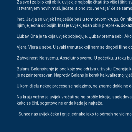
Za sve i za bilo koji oblik, uvijek je najbolje čitati što više i 
i stvaranjem novih misli, jačate, a ono što „ne valja“ će se samo 
Inat. Javlja se uvijek i najčešće baš u tom prvom krugu. On ni
njim je jedna od boljih. Inat je uvijek jedan oblik prepreke, dokaza
Ljubav. Ona je ta koja uvijek pobjedjuje. Ljubav prema sebi. Ako n
Vjera. Vjera u sebe. U svaki trenutak koji nam se dogodi ili ne dog
Zahvalnost. Na svemu. Apsolutno svemu. U početku, u toku bu
Balans. Balansiranje je ono koje sve održva u životu. Energija k
je nezainteresovan. Naprotiv. Balans je korak ka kvalitetnoj vje
U kom dijelu nekog procesa se nalazimo, ne znamo dokle ne do
Na kraju važno je uvijek vraćati se na prošle lekcije, sagledav
kako se čini, pogotovo ne onda kada je najteže.
Sunce nas uvijek čeka i grije jednako iako to odmah ne vidimo i