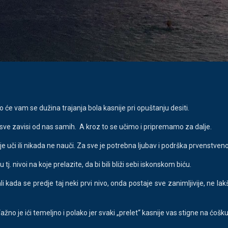
o će vam se dužina trajanja bola kasnije pri opuštanju desiti.
u sve zavisi od nas samih. A kroz to se učimo i pripremamo za dalje.
bolje uči ili nikada ne nauči. Za sve je potrebna ljubav i podrška prvenst
j. nivoi na koje prelazite, da bi bili bliži sebi iskonskom biću.
ali kada se predje taj neki prvi nivo, onda postaje sve zanimljivije, ne l
žno je ići temeljno i polako jer svaki „prelet“ kasnije vas stigne na ćoš