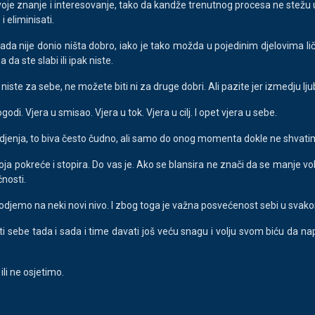
širiti svoje znanje i interesovanje, tako da kandže trenutnog procesa ne ste
i eliminisati.
kada nije donio ništa dobro, iako je tako možda u pojedinim djelovima lič
 da ste slabi ili ipak niste.
iste za sebe, ne možete biti ni za druge dobri. Ali pazite jer izmedju ljuba
odi. Vjera u smisao. Vjera u tok. Vjera u cilj. I opet vjera u sebe.
djenja, to biva često čudno, ali samo do onog momenta dokle ne shvati
oja pokreće i stopira. Do vas je. Ako se blansira ne znači da se manje vol
čnosti.
djemo na neki novi nivo. I zbog toga je važna posvećenost sebi u svak
ati sebe tada i sada i time davati još veću snagu i volju svom biću da nap
li ne osjetimo.