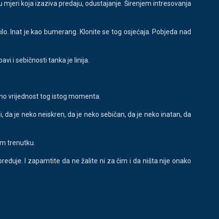
žu u mjeri koja izaziva predaju, odustajanje. Širenjem intresovanja
ilo. Inat je kao bumerang. Klonite se tog osjećaja. Pobjeda nad
vi i sebičnosti tanka je linija.
mo vrijednost tog istog momenta.
i, da je neko neiskren, da je neko sebičan, da je neko inatan, da
om trenutku.
reduje. I zapamtite da ne žalite ni za čim i da ništa nije onako