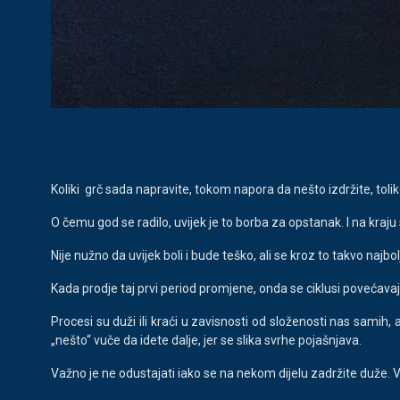
Koliki grč sada napravite, tokom napora da nešto izdržite, tolik
O čemu god se radilo, uvijek je to borba za opstanak. I na kraj
Nije nužno da uvijek boli i bude teško, ali se kroz to takvo naj
Kada prodje taj prvi period promjene, onda se ciklusi povećavaju t
Procesi su duži ili kraći u zavisnosti od složenosti nas samih, 
„nešto“ vuče da idete dalje, jer se slika svrhe pojašnjava.
Važno je ne odustajati iako se na nekom dijelu zadržite duže. Va