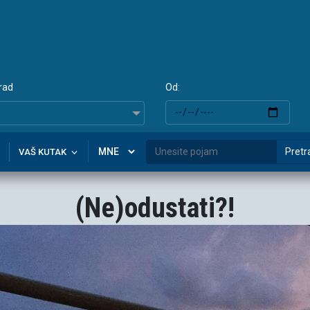
rad
Od:
Pretr
VAŠ KUTAK
(Ne)odustati?!