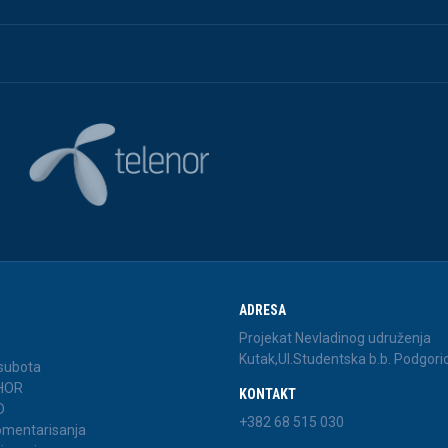
ADRESA
Projekat Nevladinog udruženja
Kutak,Ul.Studentska b.b. Podgori
 subota
 HOR
KONTAKT
D
+382 68 515 030
komentarisanja