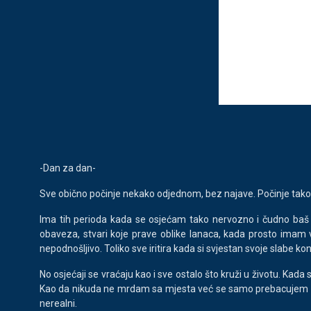
-Dan za dan-
Sve obično počinje nekako odjednom, bez najave. Počinje tako da
Ima tih perioda kada se osjećam tako nervozno i čudno baš 
obaveza, stvari koje prave oblike lanaca, kada prosto imam 
nepodnošljivo. Toliko sve iritira kada si svjestan svoje slabe kon
No osjećaji se vraćaju kao i sve ostalo što kruži u životu. Kad
Kao da nikuda ne mrdam sa mjesta već se samo prebacujem iz jed
nerealni.