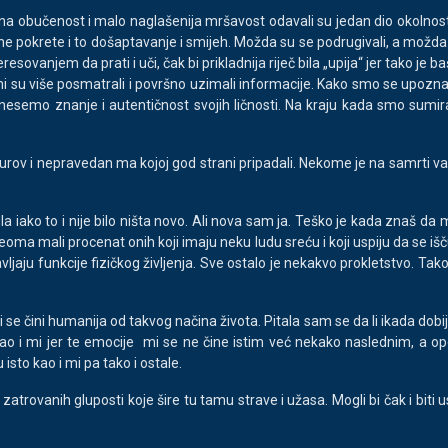
a obučenost i malo naglašenija mršavost odavali su jedan dio okolnosti nj
rne pokrete i to došaptavanje i smijeh. Možda su se podrugivali, a možda 
sovanjem da prati i uči, čak bi prikladnija riječ bila „upija“ jer tako je 
ivi. Oni su više posmatrali i površno uzimali informacije. Kako smo se upo
esemo znanje i autentičnost svojih ličnosti. Na kraju kada smo sumira
rov i nepravedan ma kojoj god strani pripadali. Nekome je na samrti važno
la iako to i nije bilo ništa novo. Ali nova sam ja. Teško je kada znaš d
oma mali procenat onih koji imaju neku ludu sreću i koji uspiju da se išč
 funkcije fizičkog življenja. Sve ostalo je nekakvo prokletstvo. Tako bi
i se čini humanija od takvog načina života. Pitala sam se da li ikada dob
 kao i mi jer te emocije mi se ne čine istim već nekako naslednim, a 
isto kao i mi pa tako i ostale.
 zatrovanih gluposti koje šire tu tamu strave i užasa. Mogli bi čak i biti