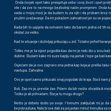
Onda čovjek opet tako preispituje sebe i svoj život i opet p
vile i da sve to na mnogo bezbolniji način promjenim. Onda k
sada u mojoj moći je da budem tu za njih i da probam kroz n
pružim uvažavanje. Da im pokažem zahvalnost jer su se pojavil
Kada bih to uspjela da ostvarim tako da barem jedna od tih osoba
okidač za veliko.
Kad te situacije i doživljaji prikucaju u zid. Totalno priheftavan
Toliko me je ta vijest pogodila kao da mi je neki dio u srcu baš
dubine. Slušam kako mi suze kaplju na jastuk i tope ga baš kao
Osjećam da je ovo zapravo ona jedna kap koja je prelila čašu i
nastupa. Zahvalna.
Ovo je opet samo prikucalo onaj pogodak do kraja. Šta li nam por
Boli. Žao mi je, previše žao. Pišem da bih nešto shvatila ili m
Teško je ali prihvatam. Šta ja tu mogu drugo?
Nešto je debelo došlo po svoje. I trenutni zaključak mi je da
bezobrazluka. Neki bi sve dali za još jedan minut trenutka sa s