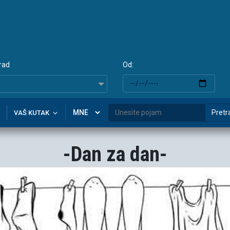
rad
Od:
Pretr
VAŠ KUTAK
-Dan za dan-