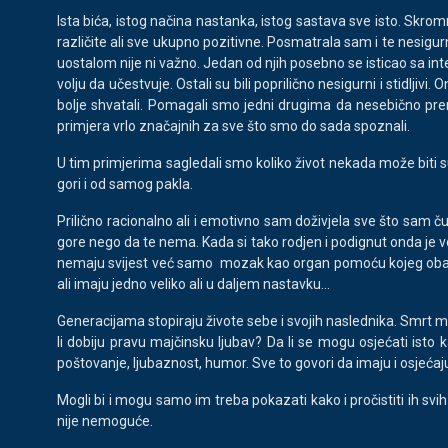
Ista bića, istog načina nastanka, istog sastava sve isto. Skromn
različite ali sve ukupno pozitivne. Posmatrala sam i te nesigu
uostalom nije ni važno. Jedan od njih posebno se isticao sa intere
volju da učestvuje. Ostali su bili poprilično nesigurni i stidlj
bolje shvatali. Pomagali smo jedni drugima da nesebično pren
primjera vrlo značajnih za sve što smo do sada spoznali.
U tim primjerima sagledali smo koliko život nekada može biti su
gori i od samog pakla.
Prilično racionalno ali i emotivno sam doživjela sve što sam ču
gore nego da te nema. Kada si tako rodjen i podignut onda je ve
nemaju svijest već samo mozak kao organ pomoću kojeg obavljaju
ali imaju jedno veliko ali u daljem nastavku...
Generacijama stopiraju živote sebe i svojih naslednika. Smrt m
li dobiju pravu majčinsku ljubav? Da li se mogu osjećati isto
poštovanje, ljubaznost, humor. Sve to govori da imaju i osjećaju 
Mogli bi i mogu samo im treba pokazati kako i pročistiti ih svih
nije nemoguće.