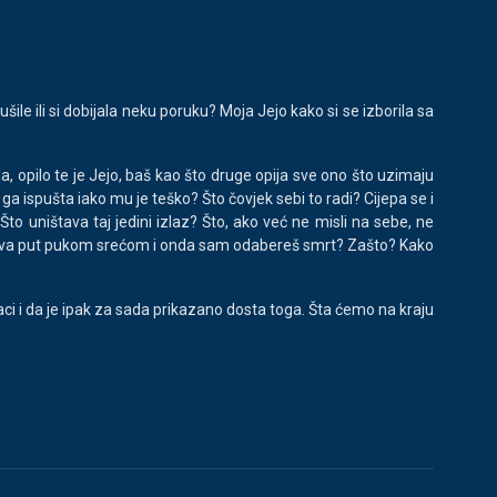
ile ili si dobijala neku poruku? Moja Jejo kako si se izborila sa
la, opilo te je Jejo, baš kao što druge opija sve ono što uzimaju
 ga ispušta iako mu je teško? Što čovjek sebi to radi? Cijepa se i
o uništava taj jedini izlaz? Što, ako već ne misli na sebe, ne
m ili dva put pukom srećom i onda sam odabereš smrt? Zašto? Kako
i i da je ipak za sada prikazano dosta toga. Šta ćemo na kraju