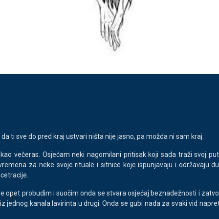
 ti sve do pred kraj ustvari ništa nije jasno, pa možda ni sam kraj.
kao večeras. Osjećam neki nagomilani pritisak koji sada traži svoj 
vremena za neke svoje rituale i sitnice koje ispunjavaju i održavaju 
cetracije.
a se opet probudim i suočim onda se stvara osjećaj beznadežnosti i zatvora
nog kanala lavirinta u drugi. Onda se gubi nada za svaki vid napretka i