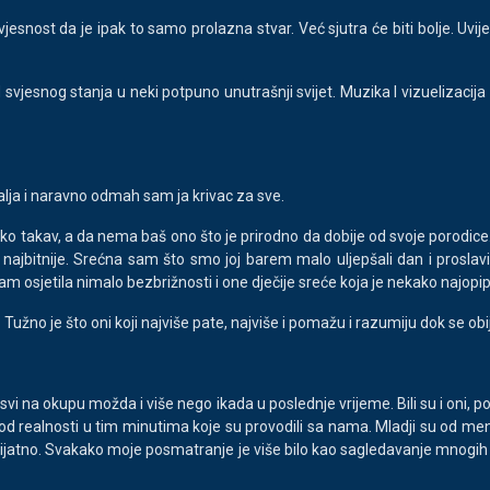
jesnost da je ipak to samo prolazna stvar. Već sjutra će biti bolje. Uvij
vjesnog stanja u neki potpuno unutrašnji svijet. Muzika I vizuelizacija 
alja i naravno odmah sam ja krivac za sve.
ko takav, a da nema baš ono što je prirodno da dobije od svoje porodice.
 najbitnije. Srećna sam što smo joj barem malo uljepšali dan i proslavil
m osjetila nimalo bezbrižnosti i one dječije sreće koja je nekako najopip
 Tužno je što oni koji najviše pate, najviše i pomažu i razumiju dok se o
i na okupu možda i više nego ikada u poslednje vrijeme. Bili su i oni, pot
od realnosti u tim minutima koje su provodili sa nama. Mladji su od mene,
prijatno. Svakako moje posmatranje je više bilo kao sagledavanje mnogih s