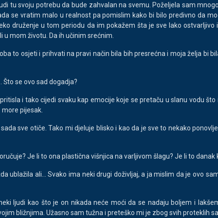
robudi tu svoju potrebu da bude zahvalan na svemu. Poželjela sam mno
ada se vratim malo u realnost pa pomislim kako bi bilo predivno da m
eko druženje u tom periodu da im pokažem šta je sve lako ostvarljivo 
i u mom životu. Da ih učinim srećnim.
 to osjeti i prihvati na pravi način bila bih presrećna i moja želja bi bil
je. Što se ovo sad dogadja?
 pritisla i tako cijedi svaku kap emocije koje se pretaču u slanu vodu što
 more pijesak.
 sada sve otiče. Tako mi djeluje blisko i kao da je sve to nekako ponovlj
učuje? Je li to ona plastična višnjica na varljivom šlagu? Je li to danak
ožda ublažila ali... Svako ima neki drugi doživljaj, a ja mislim da je ovo
 neki ljudi kao što je on nikada neće moći da se nadaju boljem i lakš
vojim bližnjima. Užasno sam tužna i preteško mi je zbog svih proteklih sa