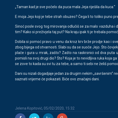
„Taman kad je sve počelo da puca mala Jeja riješila da kuca.“
E moja Jejo koji je tebe strah obuzeo? Čega li to toliko puno
Sinoć posle svog tog mirovanja odlučiš se za malo vazduha i dobi
tim? Kako si preživjela taj put? Na kraju ipak ti je trebala pomo
Dobila si pomoć pravo u venu da kroz krv brže prodje kao i sve. 
zbog bijega od stvarnosti. Slabi su da se suoče Jejo. Što čovjek 
plače i gura u mrak, zašto? Zašto na raskrsnici od dva puta u
pomisli na svoj drugi dio? Što? Koja je to nevidljiva ruka koja
se zove to kada su svi tu za tebe, a samo ti sebi ne želiš pomo
Dani su nizali dogadjaje jedan za drugim nekim „savršenim“ re
saznati vrijeme će pokazati. Biće ovo značajni dani.
Jelena Kopitović, 05/02/2020, 15:32