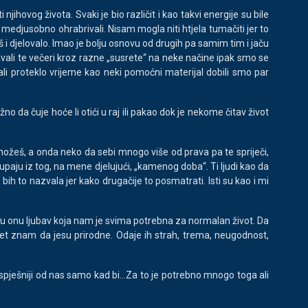
ihovog života. Svaki je bio različit i kao takvi energije su bile
medjusobno ohrabrivali. Nisam mogla niti htjela tumačiti jer to
baš i djelovalo. Imao je bolju osnovu od drugih pa samim tim i jaču
znavali te večeri kroz razne „susrete“ na neke načine ipak smo se
li proteklo vrijeme kao neki pomoćni materijal dobili smo par
 da čuje hoće li otići u raj ili pakao dok je nekome čitav život
a možeš, a onda neko da sebi mnogo više od prava pa te spriječi,
upaju iz tog, na mene djelujući, „kamenog doba“. Ti ljudi kao da
h to nazvala jer kako drugačije to posmatrati. Isti su kao i mi
iju onu ljubav koja nam je svima potrebna za normalan život. Da
opet znam da jesu prirodne. Odaje ih strah, trema, neugodnost,
 uspješniji od nas samo kad bi...Za to je potrebno mnogo toga ali