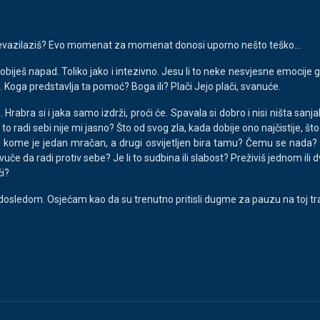
 prevazilaziš? Evo momenat za momenat donosi uporno nešto teško...
ješ napad. Toliko jako i intezivno. Jesu li to neke nesvjesne emocije guš
ć. Koga predstavlja ta pomoć? Boga ili? Plači Jejo plači, svanuće.
Hrabra si i jaka samo izdrži, proći će. Spavala si dobro i nisi ništa sanja
to radi sebi nije mi jasno? Što od svog zla, kada dobije ono najčistije, što
 kome je jedan mračan, a drugi osvijetljen bira tamu? Čemu se nada? Št
 ga vuče da radi protiv sebe? Je li to sudbina ili slabost? Preživiš jedno
ći?
dosledom. Osjećam kao da su trenutno pritisli dugme za pauzu na toj trac