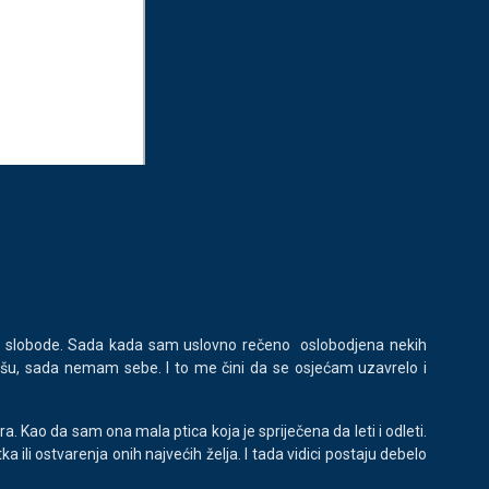
put slobode. Sada kada sam uslovno rečeno oslobodjena nekih
dušu, sada nemam sebe. I to me čini da se osjećam uzavrelo i
. Kao da sam ona mala ptica koja je spriječena da leti i odleti.
li ostvarenja onih najvećih želja. I tada vidici postaju debelo