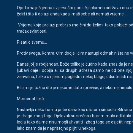
Opet ima još jedna svijeća što gori i čiji plamen održava onu sv
želiš i što ti dolazi onda kada imaš sebe ali nemaš vrijeme...
Vrijeme koje prolazi prebrzo me čini da želim tako pobjeći od s
tračak svjetlosti.
Pisati o svemu...
Protiv svega. Kontra. Čim dodje i čim nastupi odmah ništa ne v
Danas joj je rodjendan. Bože toliko je čudno kada znaš da je ne
ljubavi daje i dobija ali sa drugih adresa samo ne od one njoj
zahvalna, toliko u njenom pogledu i nekoj blagoj odsutnosti nisa
Bilo mi je tužno što je nekome dato i previše, a nekome nimalo.
Momenat treći.
Nastavlja neku formu priče dana kao u istom simbolu. Bili smo sv
je drago zbog toga. Djelovali su srećno i barem malo odlutalo 
ledja tako da me nisu mogli uhvatiti i zbog toga se osjetiti ne
iako znam da je nepristojno piljiti u nekoga.