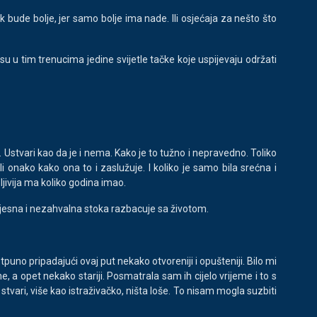
ek bude bolje, jer samo bolje ima nade. Ili osjećaja za nešto što
su u tim trenucima jedine svijetle tačke koje uspijevaju održati
 Ustvari kao da je i nema. Kako je to tužno i nepravedno. Toliko
i onako kako ona to i zaslužuje. I koliko je samo bila srećna i
ljivija ma koliko godina imao.
bijesna i nezahvalna stoka razbacuje sa životom.
puno pripadajući ovaj put nekako otvoreniji i opušteniji. Bilo mi
 a opet nekako stariji. Posmatrala sam ih cijelo vrijeme i to s
tvari, više kao istraživačko, ništa loše. To nisam mogla suzbiti