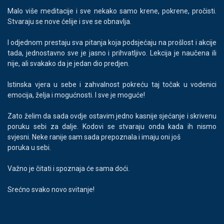
Malo više meditacije i sve nekako samo krene, pokrene, pročisti.
Stvaraju se nove ćelije i sve se obnavlja.
I odjednom prestaju sva pitanja koja podsjećaju na prošlost i akcije
tada, jednostavno sve je jasno i prihvatljivo. Lekcija je naučena ili
nije, ali svakako da je jedan dio predjen.
Istinska vjera u sebe i zahvalnost pokreću taj točak u vodenici
emocija, želja i mogućnosti. I sve je moguće!
Zato želim da sada ovdje ostavim jedno kasnije sjećanje i skrivenu
poruku sebi za dalje. Kodovi se stvaraju onda kada ih nismo
svjesni. Neke ranije sam sada prepoznala i imaju oni još
poruka u sebi.
Važno je čitati i spoznaja će sama doći.
Srećno svako novo svitanje!