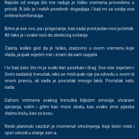
Najviše od svega što me raduje je toliko vremena provedeno u
prirodi. A bilo je i nekih posebnih dogadjaja. I baš mi se svidja ona
svilena kombinacija.
Bitno je sve ovo, pa i prisjećanje, baš sada pred jedan novi početak.
Ali tako je i svake noći do sledećeg svitanja.
Zaista, koliko god da je teško, izazovno u ovom vremenu koje
vlada, ja ipak osjetim mir i znam da sam uspjela.
I to baš zato što mi je svaki dan poseban i drag. Sve više osjećam i
živim sadašnji trenutak, iako se misli ipak roje pa odvedu u ovom ili
onom pravcu, ali sada je povratak mnogo lakši. Povratak sebi,
sada.
Dahom vremena svakog trenutka bilježim emocije, stvaram
sjećanja, volim i grlim kao more obalu, kao svako zrno pijeska
vlažnu kožu, kao so kosu...
Reski planinski vazduh je momenat otrežnjenja, koje bistri misli i
opet odvodi u stanje zen-a.