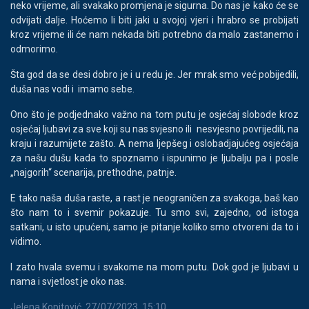
neko vrijeme, ali svakako promjena je sigurna. Do nas je kako će se
odvijati dalje. Hoćemo li biti jaki u svojoj vjeri i hrabro se probijati
kroz vrijeme ili će nam nekada biti potrebno da malo zastanemo i
odmorimo.
Šta god da se desi dobro je i u redu je. Jer mrak smo već pobijedili,
duša nas vodi i imamo sebe.
Ono što je podjednako važno na tom putu je osjećaj slobode kroz
osjećaj ljubavi za sve koji su nas svjesno ili nesvjesno povrijedili, na
kraju i razumijete zašto. A nema ljepšeg i oslobadjajućeg osjećaja
za našu dušu kada to spoznamo i ispunimo je ljubalju pa i posle
„najgorih“ scenarija, prethodne, patnje.
E tako naša duša raste, a rast je neograničen za svakoga, baš kao
što nam to i svemir pokazuje. Tu smo svi, zajedno, od istoga
satkani, u isto upućeni, samo je pitanje koliko smo otvoreni da to i
vidimo.
I zato hvala svemu i svakome na mom putu. Dok god je ljubavi u
nama i svjetlost je oko nas.
Jelena Kopitović, 27/07/2023, 15:10