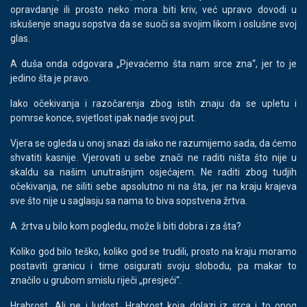
opravdanje ili prosto neko mora biti kriv, već upravo dovodi u
iskušenje snagu sopstva da se suoči sa svojim likom i oslušne svoj
glas.
A duša onda odgovara „Pjevaćemo šta nam srce zna“, jer to je
jedino šta je pravo.
Iako očekivanja i razočarenja zbog istih znaju da se upletu i
pomrse konce, svjetlost ipak nadje svoj put.
Vjera se ogleda u onoj snazi da iako ne razumijemo sada, da ćemo
shvatiti kasnije. Vjerovati u sebe znači ne raditi ništa što nije u
skaldu sa našim unutrašnjim osjećajem. Ne raditi zbog tudjih
očekivanja, ne siliti sebe apsolutno ni na šta, jer na kraju krajeva
sve što nije u saglasju sa nama to biva sopstvena žrtva.
A žrtva u bilo kom pogledu, može li biti dobra i za šta?
Koliko god bilo teško, koliko god se trudili, prosto na kraju moramo
postaviti granicu i time osigurati svoju slobodu, pa makar to
značilo u grubom smislu riječi „presjeći“.
Hrabrost. Ali ne i ludost. Hrabrost koja dolazi iz srca i to onog