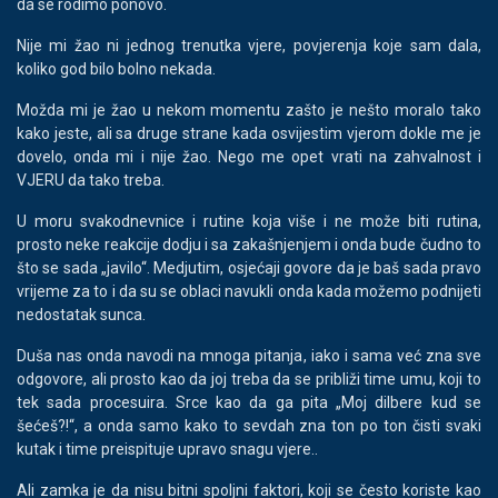
da se rodimo ponovo.
Nije mi žao ni jednog trenutka vjere, povjerenja koje sam dala,
koliko god bilo bolno nekada.
Možda mi je žao u nekom momentu zašto je nešto moralo tako
kako jeste, ali sa druge strane kada osvijestim vjerom dokle me je
dovelo, onda mi i nije žao. Nego me opet vrati na zahvalnost i
VJERU da tako treba.
U moru svakodnevnice i rutine koja više i ne može biti rutina,
prosto neke reakcije dodju i sa zakašnjenjem i onda bude čudno to
što se sada „javilo“. Medjutim, osjećaji govore da je baš sada pravo
vrijeme za to i da su se oblaci navukli onda kada možemo podnijeti
nedostatak sunca.
Duša nas onda navodi na mnoga pitanja, iako i sama već zna sve
odgovore, ali prosto kao da joj treba da se približi time umu, koji to
tek sada procesuira. Srce kao da ga pita „Moj dilbere kud se
šećeš?!“, a onda samo kako to sevdah zna ton po ton čisti svaki
kutak i time preispituje upravo snagu vjere..
Ali zamka je da nisu bitni spoljni faktori, koji se često koriste kao