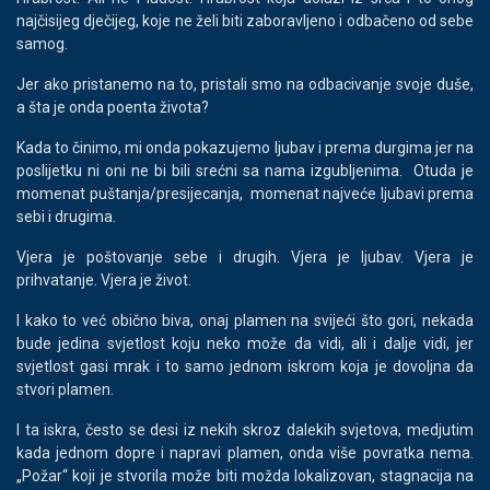
najčisijeg dječijeg, koje ne želi biti zaboravljeno i odbačeno od sebe
samog.
Jer ako pristanemo na to, pristali smo na odbacivanje svoje duše,
a šta je onda poenta života?
Kada to činimo, mi onda pokazujemo ljubav i prema durgima jer na
poslijetku ni oni ne bi bili srećni sa nama izgubljenima. Otuda je
momenat puštanja/presijecanja, momenat najveće ljubavi prema
sebi i drugima.
Vjera je poštovanje sebe i drugih. Vjera je ljubav. Vjera je
prihvatanje. Vjera je život.
I kako to već obično biva, onaj plamen na svijeći što gori, nekada
bude jedina svjetlost koju neko može da vidi, ali i dalje vidi, jer
svjetlost gasi mrak i to samo jednom iskrom koja je dovoljna da
stvori plamen.
I ta iskra, često se desi iz nekih skroz dalekih svjetova, medjutim
kada jednom dopre i napravi plamen, onda više povratka nema.
„Požar“ koji je stvorila može biti možda lokalizovan, stagnacija na