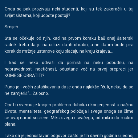
Onda se pak prozivaju neki studenti, koji su tek zakoračili u taj
svijet sistema, koji uopšte postoji?
Smijeh.
Šta se očekuje od njih, kad na prvom koraku baš onaj šalterski
radnik treba da je na usluzi da ih ohrabri, a ne da im bude prvi
korak do mržnje ustanove koju plaćaju na kraju krajeva...
I kad se neko odvaži da pomisli na neku pobudnu, na
nepravednost, neetičnost, odustane već na prvoj prepreci jer
KOME SE OBRATITI?
Puno je i većih zataškavanja da je onda najlakše “ćuti, neka, da se
ne zamjeriš“... Žalosno.
Opet u svemu je korijen problema duboka ukorijenjenost u načinu
života, mentaliteta, geografskog položaja i svega onoga sa čime
se ovaj narod susreće. Miks svega i svačega, od mikro do makro
plana.
Tako da je jednostavan odgovor zašto je tih davnih godina u jednoj