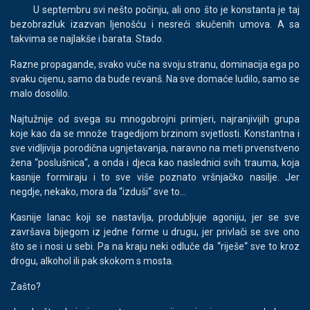
U septembru svi nešto počinju, ali ono što je konstanta je taj
bezobrazluk izazvan ljenošću i nesreći skučenih umova. A sa
takvima se najlakše i barata. Stado.
Razne propagande, svako vuče na svoju stranu, dominacija ega po
svaku cijenu, samo da bude revanš. Na sve domaće ludilo, samo se
malo dosolilo.
Najtužnije od svega su mnogobrojni primjeri, najranjivijih grupa
koje kao da se množe tragedijom brzinom svjetlosti. Konstantna i
sve vidljivija porodična ugnjetavanja, naravno na meti prvenstveno
žena “poslušnica“, a onda i djeca kao naslednici svih trauma, koja
kasnije formiraju i to sve više poznato vršnjačko nasilje. Jer
negdje, nekako, mora da “izduši“ sve to...
Kasnije lanac koji se nastavlja, produbljuje agoniju, jer se sve
završava bijegom iz jedne forme u drugu, jer privlači se sve ono
što se i nosi u sebi. Pa na kraju neki odluče da “riješe“ sve to kroz
drogu, alkohol ili pak skokom s mosta.
Zašto?