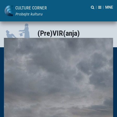
CULTURE CORNER
|
|
Probajte kulturu
(Pre)VIR(anja)