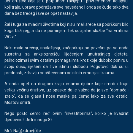
Jer društvo koje je u potpunom racijepu i privremenom kolapsu,
koji traje, upravo podražava sve navedeno i onda se čude tako dva
dana bez trećeg i sve se opet nastavlja.
Žal i tuga za mladim životima koji nisu imali sreće sa podrškom bilo
koga bližnjeg, a da ne pominjem tek socijalne službe “na vratima
WC-a“...
Neki malo srećniji, snalažljiviji, začeprkaju po površini pa se onda
susretnu sa anksioznošću, liječenjem unutrašnjeg djeteta,
psiholozima i svim ostalim pomagalima, kroz koje duboko poniru u
svoju dušu, riješeni da žive istinu i slobodu. Pogotovo dok su u,
prednosti, zdravlju neoštećenom od silnih emocija i trauma.
A onda opet na drugom kraju imamo djubre koje smrdi i truje
veliku većinu društva, uz opaske da je važno da je sve “domaće i
zrelo“, da se glasa i nose maske pa ćemo lako za sve ostalo.
Mostovi smrti.
Nego pošto ćemo reć' ovim “investitorima“, koliko je kvadrat
djedovine? Je li mnogo 8?
Mrš. Na(j)zdrav(i)lje.