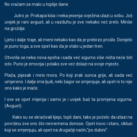
No vraćam se malo u toplije dane.
Jutro je. Prokapa kiša i neka jesenja svježina ulazi u sobu. Još
uvijek je rani avgust, ali u vazduhu je sve nekako već zrelo. Miriše
na groždje.
Ljeto i dalje traje, ali meni nekako kao da je prebrzo prošlo. Donijelo
je puno toga, a sve opet kao da je stalo u jedan tren.
Otvorila se neka nova epoha i sada već sigurno više ništa neće biti
isto. Puno je emocija i polako sve već dolazi na svoje mjesto.
Plaža, pijesak i miris mora. Po koji zrak sunca grije, ali sada već
umjereno. I dalje ima ljudi, neki žagor se smjenjuje, ali opet ni to nije
ono kako je inače.
I sve se opet mijenja i samo je i uvijek baš ta promjena sigurna.
(Avgust)
Kako su se skraćivali lijepi, topli dani, tako je počelo da izlazi na
površinu sve ono što nevremena donose. Opet novo i staro, ciklusi
koji se smjenjuju, ali opet na drugačiji način,“po dubini“.