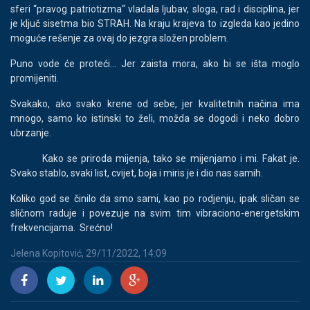
sferi “pravog patriotizma“ vladala ljubav, sloga, rad i disciplina, jer
je ključ sisetma bio STRAH. Na kraju krajeva to izgleda kao jedino
moguće rešenje za ovaj do jezgra složen problem.
Puno vode će proteći... Jer zaista mora, ako bi se išta moglo
promijeniti.
Svakako, ako svako krene od sebe, jer kvalitetnih načina ima
mnogo, samo ko istinski to želi, možda se dogodi i neko dobro
ubrzanje.
Kako se priroda mijenja, tako se mijenjamo i mi. Fakat je.
Svako stablo, svaki list, cvijet, boja i miris je i dio nas samih.
Koliko god se činilo da smo sami, kao po rodjenju, ipak sličan se
sličnom raduje i povezuje na svim tim vibraciono-energetskim
frekvencijama. Srećno!
Jelena Kopitović, 29/11/2022, 14:09