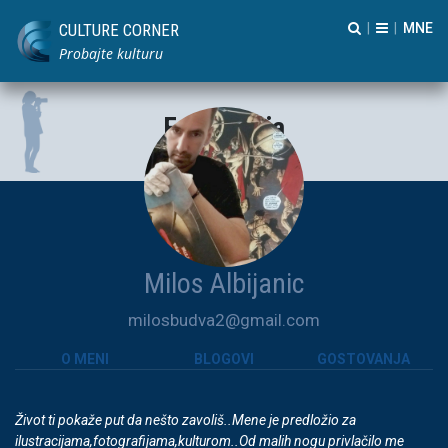
CULTURE CORNER
|
|
Probajte kulturu
Fotografija
Milos Albijanic
milosbudva2@gmail.com
O MENI
BLOGOVI
GOSTOVANJA
Život ti pokaže put da nešto zavoliš..Mene je predložio za
ilustracijama,fotografijama,kulturom..Od malih nogu privlačilo me