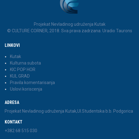
Projekat Nevladinog udruženja Kutak
© CULTURE CORNER, 2018. Sva prava zadrzana. Uradio Taurons
LINKOVI
Kutak
Kulturna subota
KIC POP HOR
KUL GRAD
Pravila komentarisanja
Uslovi koriscenja
ADRESA
Projekat Nevladinog udruženja Kutak,Ul.Studentska b.b. Podgorica
KONTAKT
+382 68 515 030