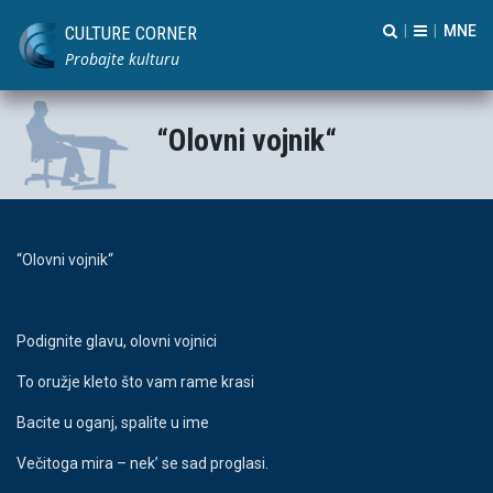
CULTURE CORNER
|
|
Probajte kulturu
“Olovni vojnik“
“Olovni vojnik“
Podignite glavu, olovni vojnici
To oružje kleto što vam rame krasi
Bacite u oganj, spalite u ime
Večitoga mira – nek’ se sad proglasi.