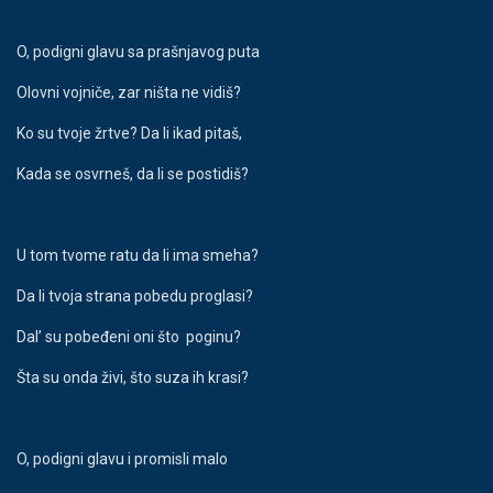
O, podigni glavu sa prašnjavog puta
Olovni vojniče, zar ništa ne vidiš?
Ko su tvoje žrtve? Da li ikad pitaš,
Kada se osvrneš, da li se postidiš?
U tom tvome ratu da li ima smeha?
Da li tvoja strana pobedu proglasi?
Dal’ su pobeđeni oni što poginu?
Šta su onda živi, što suza ih krasi?
O, podigni glavu i promisli malo