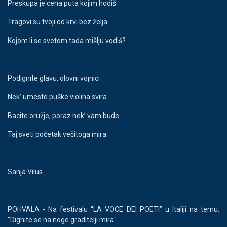
Preskupa je cena puta kojim hodiš
Tragovi su tvoji od krvi bez želja
Kojom li se svetom tada mišlju vodiš?
Podignite glavu, olovni vojnici
Nek’ umesto puške violina svira
Bacite oružje, poraz nek’ vam bude
Taj sveti početak večitoga mira.
Sanja Vilus
POHVALA - Na festivalu “LA VOCE DEI POETI” u Italiji na temu:
"Dignite se na noge graditelji mira"