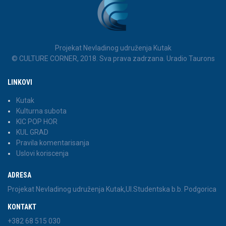
Projekat Nevladinog udruženja Kutak
© CULTURE CORNER, 2018. Sva prava zadrzana. Uradio Taurons
LINKOVI
Kutak
Kulturna subota
KIC POP HOR
KUL GRAD
Pravila komentarisanja
Uslovi koriscenja
ADRESA
Projekat Nevladinog udruženja Kutak,Ul.Studentska b.b. Podgorica
KONTAKT
+382 68 515 030